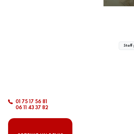
Staff
58 rue de Maurecourt
95280
JOUY-LE-
MOUTIER
01 75 17 56 81
06 11 43 37 82