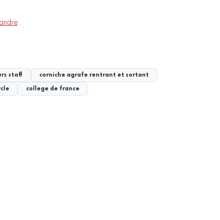
xandre
.
rs staff
corniche agrafe rentrant et sortant
rcle
college de france