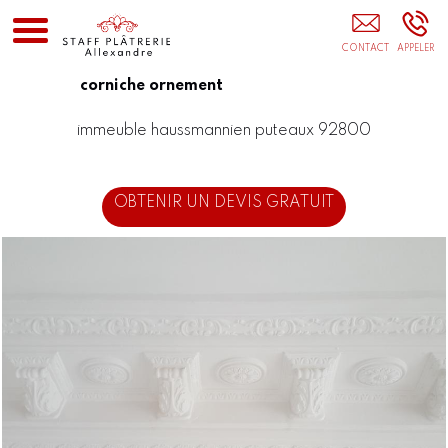
Rosace Plafond JOUY-LE-MOUTIER
corniche ornement
immeuble haussmannien puteaux 92800
OBTENIR UN DEVIS GRATUIT