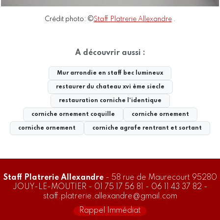
Crédit photo: ©
Staff Platrerie Allexandre
.
A découvrir aussi :
Mur arrondie en staff bec lumineux
restaurer du chateau xvi ème siecle
restauration corniche l'identique
corniche ornement coquille
corniche ornement
corniche ornement
corniche agrafe rentrant et sortant
Staff Platrerie Allexandre
- 58 rue de Maurecourt 95280
JOUY-LE-MOUTIER -
01 75 17 56 81
-
06 11 43 37 82
-
staff.platrerie.allexandre@gmail.com
Rappel Immédiat