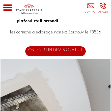
Aménagement Intérieur Paris Meaux Torcy Seine-
Et-Marne 77
plafond staff arrondi
les corniche a eclairage indirect Sartrouville 78586
OBTENIR UN DEVIS GRATUIT